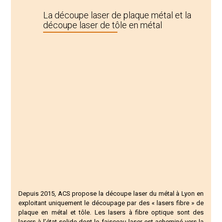
La découpe laser de plaque métal et la
découpe laser de tôle en métal
Depuis 2015, ACS propose la
découpe laser du métal à Lyon
en
exploitant uniquement le
découpage
par des «
lasers fibre
» de
plaque en métal
et
tôle
. Les
lasers à fibre optique
sont des
lasers à l’état solide dont le faisceau laser est acheminé vers la